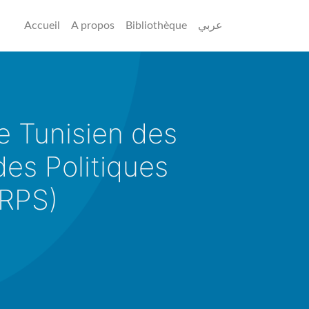
Accueil
A propos
Bibliothèque
عربي
e Tunisien des
es Politiques
TRPS)